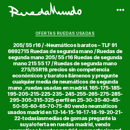
Ruedas
Usadas
Categorías
Baratas
OFERTAS RUEDAS USADAS
|
205/ 55 r16 / -Neumáticos baratos – TLF 91
Neumáticos
6692715 Ruedas de segunda mano / Ruedas de
de
segunda mano 205/ 55 r16 Ruedas de segunda
Ocasión
mano 215 55 17 / Ruedas de segunda mano
275/55R19. precios sin competencia
económicos y baratos llámenos y pregunte
cualquier media de neumáticos de segunda
mano , ruedas usadas en madrid. 165-175-185-
195-205-215-225-235- 245-255-265-275-285-
295-305-315-325-perfil en 25-30-35-40-45-
50-55-60-65-70-75-80 vendo neumáticos
usados madrid en 13-14-15-16-17-18-19-20-21-
22-todaslasmedias de gomas pregunte la
suya!oferta en ruedas madrid, vendo