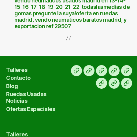
vendo neumáticos usados madrid en 13-14-
15-16-17-18-19-20-21-22-todaslasmedias de
gomas pregunte la suya!oferta en ruedas
madrid, vendo neumaticos baratos madrid, y
exportacion ref 29507
Talleres
Inicio
Ofertas
KM
Para
Tall
Contacto
ruedas
0
exportar
Blog
Blog
Contact
usadas
91
Ruedas Usadas
669
Noticias
27
Ofertas Especiales
15
Talleres