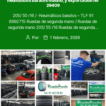
neumaticos baratos madrid, y exportacion ref
29409
205/ 55 r16 / -Neumáticos baratos – TLF 91
6692715 Ruedas de segunda mano / Ruedas de
segunda mano 205/ 55 r16 Ruedas de segunda…
Por
1 febrero, 2026
Autor
Fecha
de
de
la
la
entrada
entrada