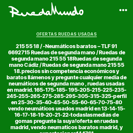
Ruedas
Usadas
Categorías
Baratas
OFERTAS RUEDAS USADAS
|
215 55 18 / -Neumáticos baratos – TLF 91
Neumáticos
6692715 Ruedas de segunda mano / Ruedas de
de
segunda mano 215 55 18Ruedas de segunda
Ocasión
mano Cádiz / Ruedas de segunda mano 215 55
18. precios sin competencia económicos y
baratos llámenos y pregunte cualquier media de
neumáticos de segunda mano , ruedas usadas
en madrid. 165-175-185- 195-205-215-225-235-
245-255-265-275-285-295-305-315-325-perfil
en 25-30-35-40-45-50-55-60-65-70-75-80
vendo neumáticos usados madrid en 13-14-15-
16-17-18-19-20-21-22-todaslasmedias de
gomas pregunte la suya!oferta en ruedas
madrid, vendo neumaticos baratos madrid, y