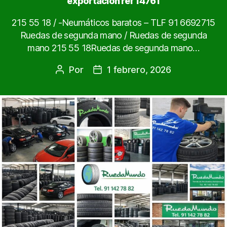
exportacion ref 14761
215 55 18 / -Neumáticos baratos – TLF 91 6692715
Ruedas de segunda mano / Ruedas de segunda
mano 215 55 18Ruedas de segunda mano…
Por
1 febrero, 2026
Autor
Fecha
de
de
la
la
entrada
entrada