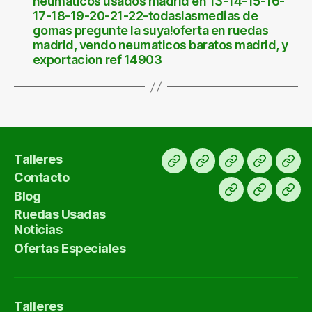
neumáticos usados madrid en 13-14-15-16-
17-18-19-20-21-22-todaslasmedias de
gomas pregunte la suya!oferta en ruedas
madrid, vendo neumaticos baratos madrid, y
exportacion ref 14903
Talleres
Inicio
Ofertas
KM
Para
Tall
Contacto
ruedas
0
exportar
Blog
Blog
Contact
usadas
91
Ruedas Usadas
669
Noticias
27
Ofertas Especiales
15
Talleres