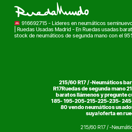
Ruedas
916692715 - Lideres en neumáticos seminuevo
Usadas
| Ruedas Usadas Madrid - En Ruedas usadas bara
Baratas
stock de neumáticos de segunda mano con el 95% 
|
Neumáticos
de
Ocasión
215/60 R17 / -Neumáticos ba
R17Ruedas de segunda mano 215
baratos llámenos y pregunte c
185- 195-205-215-225-235- 24
80 vendo neumáticos usados
suya!oferta en ru
215/60 R17 / -Neumáti