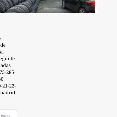
e
 de
a.
regunte
sadas
75-285-
80
-21-22-
 madrid,
PRECI