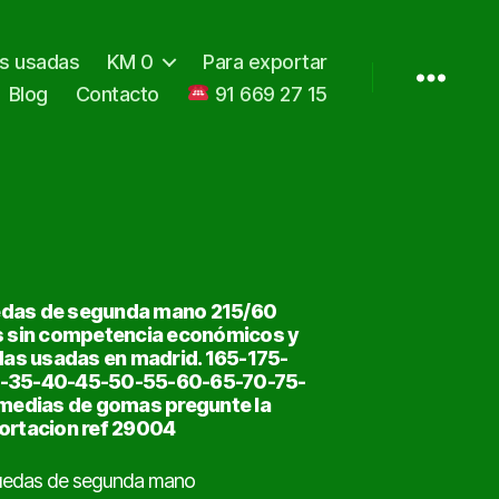
as usadas
KM 0
Para exportar
Blog
Contacto
91 669 27 15
uedas de segunda mano 215/60
s sin competencia económicos y
das usadas en madrid. 165-175-
0-35-40-45-50-55-60-65-70-75-
medias de gomas pregunte la
ortacion ref 29004
Ruedas de segunda mano