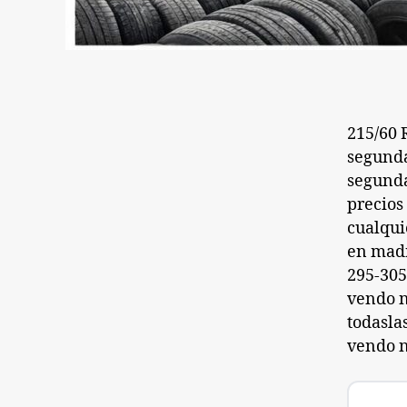
215/60 
segunda
segunda
precios
cualqui
en madr
295-305
vendo n
todasla
vendo n