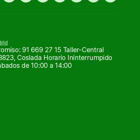
ruedas
0
exportar
91
usadas
669
27
15
miso: 91 669 27 15 Taller-Central
8823, Coslada Horario Ininterrumpido
ábados de 10:00 a 14:00