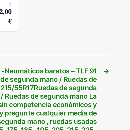
O
2,00
€
 -Neumáticos baratos – TLF 91
→
de segunda mano / Ruedas de
215/55R17Ruedas de segunda
/ Ruedas de segunda mano La
 sin competencia económicos y
y pregunte cualquier media de
segunda mano , ruedas usadas
65-175-185- 195-205-215-225-