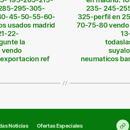
285-295-305-
235- 245-25
-40-45-50-55-60-
325-perfil en 
os usados madrid
70-75-80 vendo
21-22-
13
gunte la
todasla
, vendo
suya!o
exportacion ref
neumaticos bar
as Noticias
Ofertas Especiales
Ini