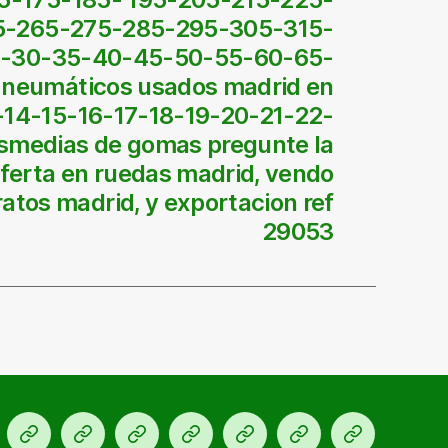
5-265-275-285-295-305-315-
25-30-35-40-45-50-55-60-65-
 neumáticos usados madrid en
-14-15-16-17-18-19-20-21-22-
smedias de gomas pregunte la
ferta en ruedas madrid, vendo
atos madrid, y exportacion ref
29053
cio
Ofertas
KM
Para
Talleres
Blog
Contacto