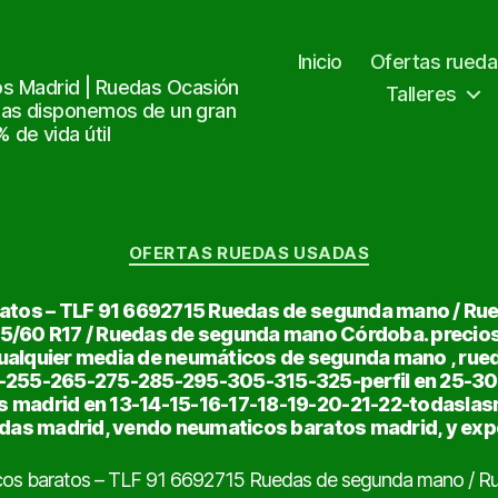
Inicio
Ofertas rued
s Madrid | Ruedas Ocasión
Talleres
tas disponemos de un gran
de vida útil
Categorías
OFERTAS RUEDAS USADAS
ratos – TLF 91 6692715 Ruedas de segunda mano / R
/60 R17 / Ruedas de segunda mano Córdoba. precio
ualquier media de neumáticos de segunda mano , rue
5-255-265-275-285-295-305-315-325-perfil en 25-3
 madrid en 13-14-15-16-17-18-19-20-21-22-todaslas
edas madrid, vendo neumaticos baratos madrid, y exp
cos baratos – TLF 91 6692715 Ruedas de segunda mano / 