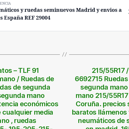
ENCIA
áticos y ruedas seminuevos Madrid y envios a
s España REF 29004
tos – TLF 91
215/55R17 /
mano / Ruedas de
6692715 Ruedas 
das de segunda
segunda mano 
 segunda mano
mano 215/55R17 
etencia económicos
Coruña. precios
e cualquier media
baratos llámenos 
no , ruedas
neumáticos de 
85- 195-205-215-
en madrid. 1