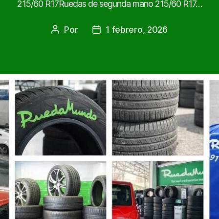
215/60 R17Ruedas de segunda mano 215/60 R17…
Por
1 febrero, 2026
Autor
Fecha
de
de
la
la
entrada
entrada