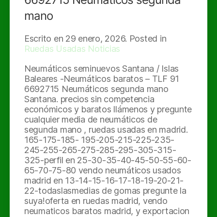
mano
Escrito en
29 enero, 2026
. Posted in
Ruedas Usadas Noticias
Neumáticos seminuevos Santana / Islas
Baleares -Neumáticos baratos – TLF 91
6692715 Neumáticos segunda mano
Santana. precios sin competencia
económicos y baratos llámenos y pregunte
cualquier media de neumáticos de
segunda mano , ruedas usadas en madrid.
165-175-185- 195-205-215-225-235-
245-255-265-275-285-295-305-315-
325-perfil en 25-30-35-40-45-50-55-60-
65-70-75-80 vendo neumáticos usados
madrid en 13-14-15-16-17-18-19-20-21-
22-todaslasmedias de gomas pregunte la
suya!oferta en ruedas madrid, vendo
neumaticos baratos madrid, y exportacion