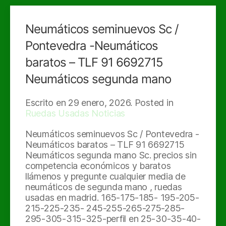
Neumáticos seminuevos Sc /
Pontevedra -Neumáticos
baratos – TLF 91 6692715
Neumáticos segunda mano
Escrito en
29 enero, 2026
. Posted in
Ruedas Usadas Noticias
Neumáticos seminuevos Sc / Pontevedra -
Neumáticos baratos – TLF 91 6692715
Neumáticos segunda mano Sc. precios sin
competencia económicos y baratos
llámenos y pregunte cualquier media de
neumáticos de segunda mano , ruedas
usadas en madrid. 165-175-185- 195-205-
215-225-235- 245-255-265-275-285-
295-305-315-325-perfil en 25-30-35-40-