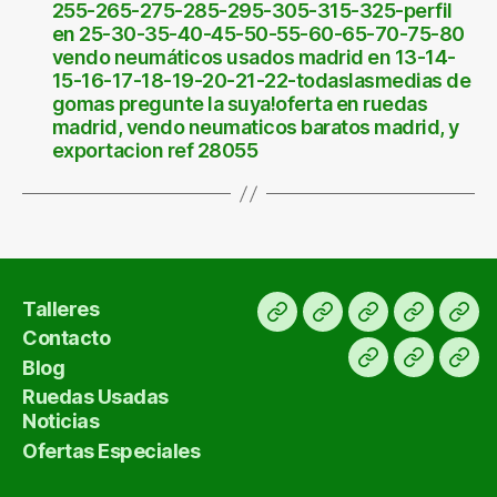
255-265-275-285-295-305-315-325-perfil
en 25-30-35-40-45-50-55-60-65-70-75-80
vendo neumáticos usados madrid en 13-14-
15-16-17-18-19-20-21-22-todaslasmedias de
gomas pregunte la suya!oferta en ruedas
madrid, vendo neumaticos baratos madrid, y
exportacion ref 28055
Talleres
Inicio
Ofertas
KM
Para
Tall
Contacto
ruedas
0
exportar
Blog
Blog
Contact
usadas
91
Ruedas Usadas
669
Noticias
27
Ofertas Especiales
15