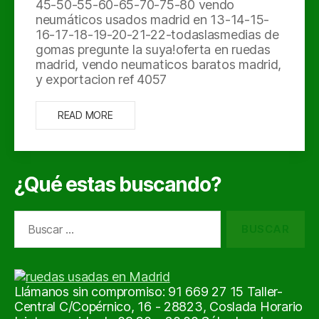
45-50-55-60-65-70-75-80 vendo
neumáticos usados madrid en 13-14-15-
16-17-18-19-20-21-22-todaslasmedias de
gomas pregunte la suya!oferta en ruedas
madrid, vendo neumaticos baratos madrid,
y exportacion ref 4057
READ MORE
¿Qué estas buscando?
Buscar:
Llámanos sin compromiso: 91 669 27 15 Taller-
Central C/Copérnico, 16 - 28823, Coslada Horario