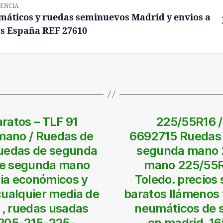
ENCIA
áticos y ruedas seminuevos Madrid y envios a
s España REF 27610
ratos – TLF 91
225/55R16 /
mano / Ruedas de
6692715 Ruedas 
uedas de segunda
segunda mano 
de segunda mano
mano 225/55R
cia económicos y
Toledo. precios
cualquier media de
baratos llámenos 
, ruedas usadas
neumáticos de 
-205-215-225-
en madrid. 1