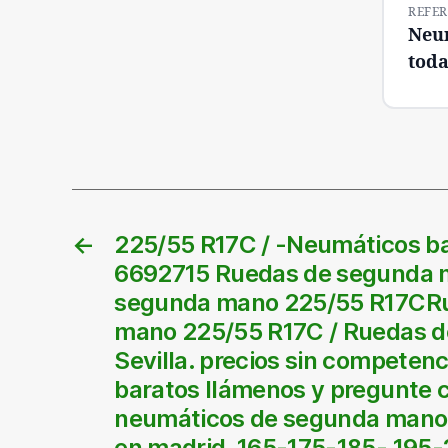
REFER
Neum
toda
←
225/55 R17C / -Neumáticos ba
6692715 Ruedas de segunda 
segunda mano 225/55 R17CR
mano 225/55 R17C / Ruedas 
Sevilla. precios sin competen
baratos llámenos y pregunte 
neumáticos de segunda mano 
en madrid. 165-175-185- 195