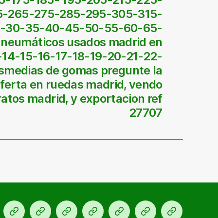
5-265-275-285-295-305-315-
25-30-35-40-45-50-55-60-65-
 neumáticos usados madrid en
-14-15-16-17-18-19-20-21-22-
smedias de gomas pregunte la
ferta en ruedas madrid, vendo
atos madrid, y exportacion ref
27707
cio
Ofertas
KM
Para
Talleres
Blog
Contacto