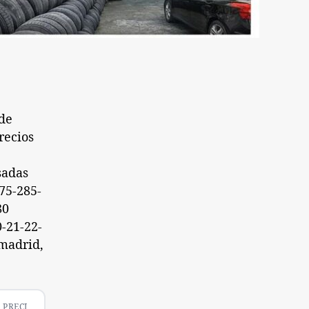
de
recios
sadas
75-285-
80
-21-22-
 madrid,
PRECI