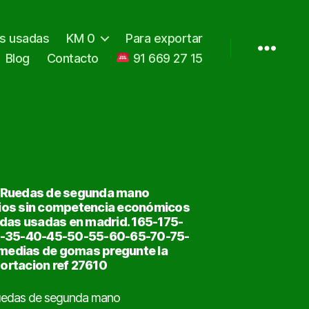
as usadas
KM 0
Para exportar
Blog
Contacto
91 669 27 15
/ Ruedas de segunda mano
ios sin competencia económicos
edas usadas en madrid. 165-175-
0-35-40-45-50-55-60-65-70-75-
medias de gomas pregunte la
ortacion ref 27610
uedas de segunda mano