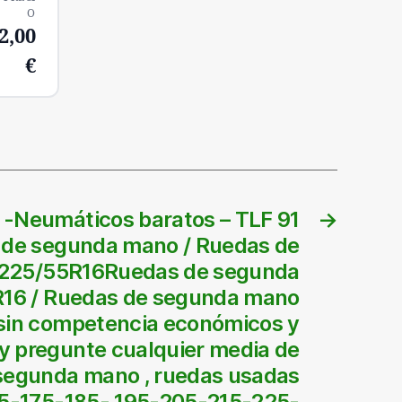
O
2,00
€
 -Neumáticos baratos – TLF 91
→
de segunda mano / Ruedas de
225/55R16Ruedas de segunda
16 / Ruedas de segunda mano
 sin competencia económicos y
y pregunte cualquier media de
segunda mano , ruedas usadas
65-175-185- 195-205-215-225-