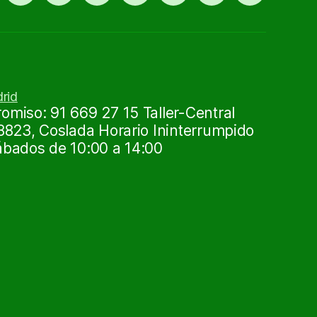
ruedas
0
exportar
91
usadas
669
27
15
miso: 91 669 27 15 Taller-Central
8823, Coslada Horario Ininterrumpido
ábados de 10:00 a 14:00