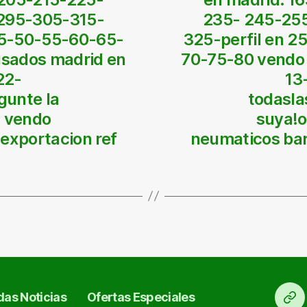
295-305-315-
235- 245-25
45-50-55-60-65-
325-perfil en 
sados madrid en
70-75-80 vendo
22-
13
gunte la
todasla
, vendo
suya!o
exportacion ref
neumaticos bar
as Noticias
Ofertas Especiales
Ini