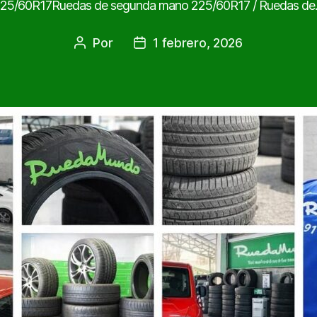
25/60R17Ruedas de segunda mano 225/60R17 / Ruedas d
Por
1 febrero, 2026
Autor
Fecha
de
de
la
la
entrada
entrada