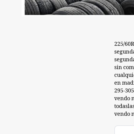
225/60R
segund
segunda
sin com
cualqui
en madr
295-305
vendo n
todasla
vendo n