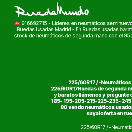
Ruedas
916692715 - Lideres en neumáticos seminuevo
Usadas
| Ruedas Usadas Madrid - En Ruedas usadas bara
Baratas
stock de neumáticos de segunda mano con el 95% 
|
Neumáticos
de
Ocasión
225/60R17 / -Neumáticos
225/60R17Ruedas de segunda ma
y baratos llámenos y pregunte 
185- 195-205-215-225-235- 24
80 vendo neumáticos usados
suya!oferta en ru
225/60R17 / -Neumáti