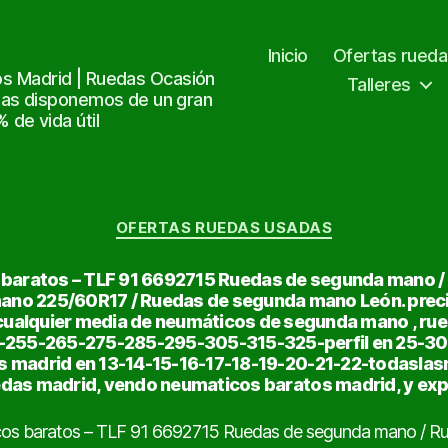
Inicio
Ofertas rued
s Madrid | Ruedas Ocasión
Talleres
tas disponemos de un gran
de vida útil
Categorías
OFERTAS RUEDAS USADAS
 baratos – TLF 91 6692715 Ruedas de segunda mano 
no 225/60R17 / Ruedas de segunda mano León. prec
cualquier media de neumáticos de segunda mano , ru
5-255-265-275-285-295-305-315-325-perfil en 25-3
 madrid en 13-14-15-16-17-18-19-20-21-22-todaslas
edas madrid, vendo neumaticos baratos madrid, y exp
cos baratos – TLF 91 6692715 Ruedas de segunda mano / R