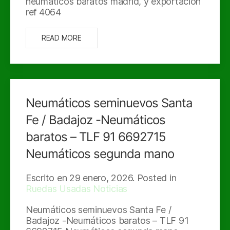
neumaticos baratos madrid, y exportacion
ref 4064
READ MORE
Neumáticos seminuevos Santa
Fe / Badajoz -Neumáticos
baratos – TLF 91 6692715
Neumáticos segunda mano
Escrito en
29 enero, 2026
. Posted in
Ruedas Usadas Noticias
Neumáticos seminuevos Santa Fe /
Badajoz -Neumáticos baratos – TLF 91