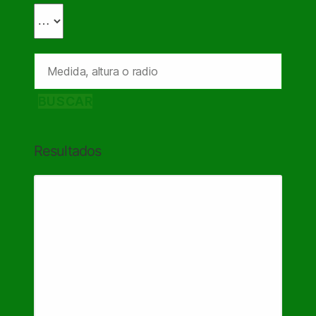
BUSCAR
Resultados