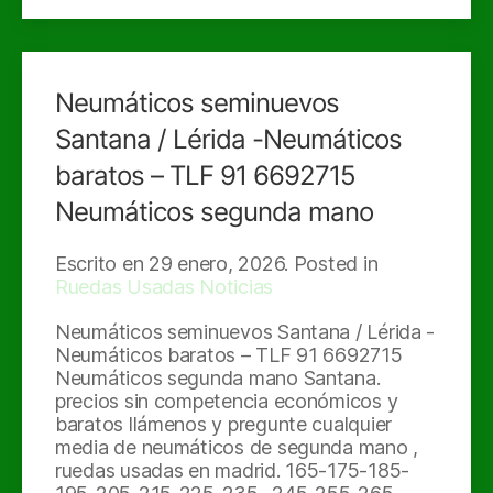
Neumáticos seminuevos
Santana / Lérida -Neumáticos
baratos – TLF 91 6692715
Neumáticos segunda mano
Escrito en
29 enero, 2026
. Posted in
Ruedas Usadas Noticias
Neumáticos seminuevos Santana / Lérida -
Neumáticos baratos – TLF 91 6692715
Neumáticos segunda mano Santana.
precios sin competencia económicos y
baratos llámenos y pregunte cualquier
media de neumáticos de segunda mano ,
ruedas usadas en madrid. 165-175-185-