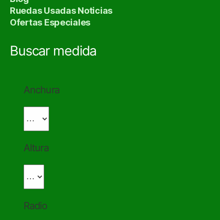
Ruedas Usadas Noticias
Ofertas Especiales
Buscar medida
Anchura
Altura
Radio