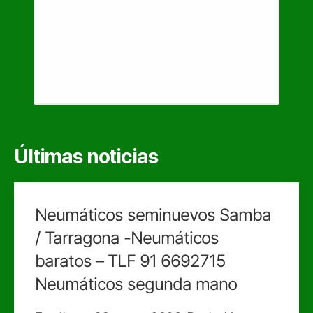
Últimas noticias
Neumáticos seminuevos Samba
/ Tarragona -Neumáticos
baratos – TLF 91 6692715
Neumáticos segunda mano