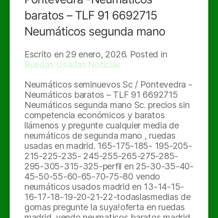
baratos – TLF 91 6692715
Neumáticos segunda mano
Escrito en
29 enero, 2026
. Posted in
Ruedas Usadas Noticias
Neumáticos seminuevos Sc / Pontevedra -
Neumáticos baratos – TLF 91 6692715
Neumáticos segunda mano Sc. precios sin
competencia económicos y baratos
llámenos y pregunte cualquier media de
neumáticos de segunda mano , ruedas
usadas en madrid. 165-175-185- 195-205-
215-225-235- 245-255-265-275-285-
295-305-315-325-perfil en 25-30-35-40-
45-50-55-60-65-70-75-80 vendo
neumáticos usados madrid en 13-14-15-
16-17-18-19-20-21-22-todaslasmedias de
gomas pregunte la suya!oferta en ruedas
madrid, vendo neumaticos baratos madrid,