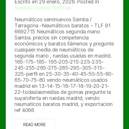
Escrito en
29 enero, 2026
. Posted in
Ruedas Usadas Noticias
Neumáticos seminuevos Samba /
Tarragona -Neumáticos baratos – TLF 91
6692715 Neumáticos segunda mano
Samba. precios sin competencia
económicos y baratos llámenos y pregunte
cualquier media de neumáticos de
segunda mano , ruedas usadas en madrid.
165-175-185- 195-205-215-225-235-
245-255-265-275-285-295-305-315-
325-perfil en 25-30-35-40-45-50-55-60-
65-70-75-80 vendo neumáticos usados
madrid en 13-14-15-16-17-18-19-20-21-
22-todaslasmedias de gomas pregunte la
suya!oferta en ruedas madrid, vendo
neumaticos baratos madrid, y exportacion
ref 4066
READ MORE