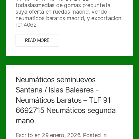
todaslasmedias de gomas pregunte la
suya!oferta en ruedas madrid, vendo
neumaticos baratos madrid, y exportacion
ref 4062
READ MORE
Neumáticos seminuevos
Santana / Islas Baleares -
Neumáticos baratos – TLF 91
6692715 Neumáticos segunda
mano
Escrito en
29 enero, 2026
. Posted in