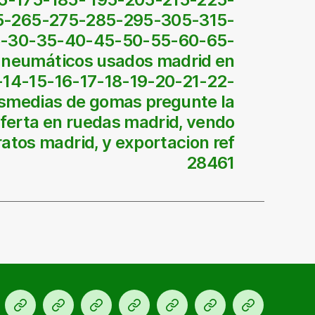
5-265-275-285-295-305-315-
25-30-35-40-45-50-55-60-65-
 neumáticos usados madrid en
-14-15-16-17-18-19-20-21-22-
smedias de gomas pregunte la
ferta en ruedas madrid, vendo
atos madrid, y exportacion ref
28461
cio
Ofertas
KM
Para
Talleres
Blog
Contacto