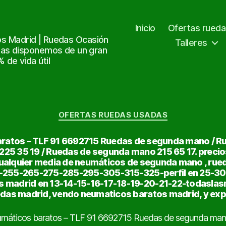
Inicio
Ofertas rued
s Madrid | Ruedas Ocasión
Talleres
tas disponemos de un gran
de vida útil
Categorías
OFERTAS RUEDAS USADAS
aratos – TLF 91 6692715 Ruedas de segunda mano /
25 35 19 / Ruedas de segunda mano 215 65 17. preci
ualquier media de neumáticos de segunda mano , rue
5-255-265-275-285-295-305-315-325-perfil en 25-3
 madrid en 13-14-15-16-17-18-19-20-21-22-todaslas
edas madrid, vendo neumaticos baratos madrid, y exp
máticos baratos – TLF 91 6692715 Ruedas de segunda man