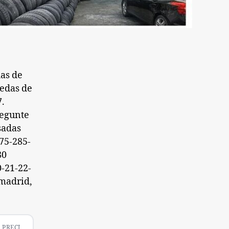
as de
edas de
.
regunte
sadas
75-285-
80
-21-22-
 madrid,
PRECI