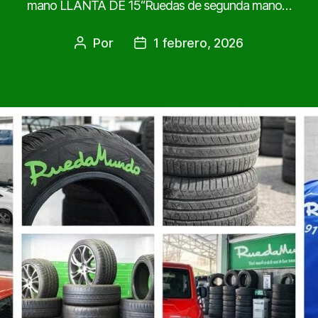
mano LLANTA DE 15“Ruedas de segunda mano…
Por
1 febrero, 2026
Autor
Fecha
de
de
la
la
entrada
entrada