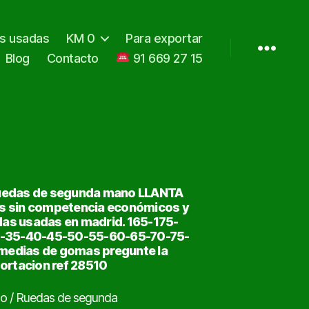
as usadas
KM 0
Para exportar
Blog
Contacto
91 669 27 15
 Ruedas de segunda mano LLANTA
os sin competencia económicos y
das usadas en madrid. 165-175-
0-35-40-45-50-55-60-65-70-75-
medias de gomas pregunte la
ortacion ref 28510
o / Ruedas de segunda