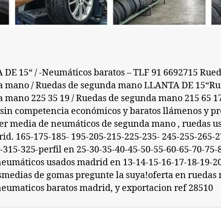
DE 15“ / -Neumáticos baratos – TLF 91 6692715 Rued
a mano / Ruedas de segunda mano LLANTA DE 15“Ru
 mano 225 35 19 / Ruedas de segunda mano 215 65 17
 sin competencia económicos y baratos llámenos y p
er media de neumáticos de segunda mano , ruedas u
id. 165-175-185- 195-205-215-225-235- 245-255-265-2
-315-325-perfil en 25-30-35-40-45-50-55-60-65-70-75-
eumáticos usados madrid en 13-14-15-16-17-18-19-20
smedias de gomas pregunte la suya!oferta en ruedas
eumaticos baratos madrid, y exportacion ref 28510