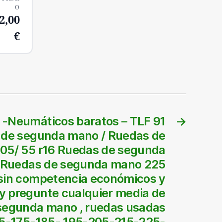
O
2,00
€
/ -Neumáticos baratos – TLF 91
→
de segunda mano / Ruedas de
05/ 55 r16 Ruedas de segunda
/ Ruedas de segunda mano 225
 sin competencia económicos y
y pregunte cualquier media de
segunda mano , ruedas usadas
65-175-185- 195-205-215-225-