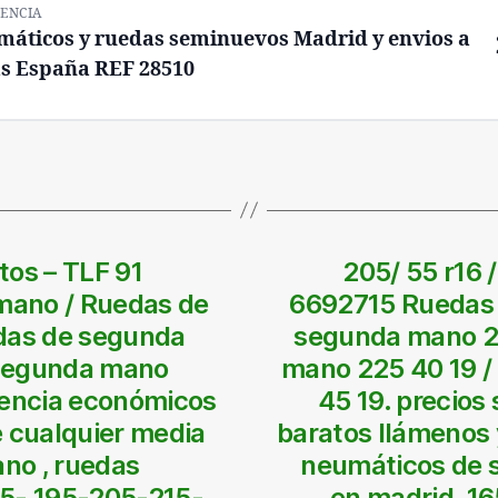
ENCIA
áticos y ruedas seminuevos Madrid y envios a
s España REF 28510
tos – TLF 91
205/ 55 r16 
mano / Ruedas de
6692715 Ruedas 
as de segunda
segunda mano 2
 segunda mano
mano 225 40 19 
tencia económicos
45 19. precios
e cualquier media
baratos llámenos 
no , ruedas
neumáticos de 
85- 195-205-215-
en madrid. 1