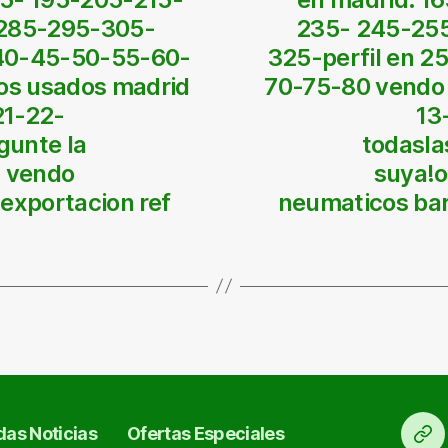
285-295-305-
235- 245-25
-40-45-50-55-60-
325-perfil en 
os usados madrid
70-75-80 vendo
21-22-
13
gunte la
todasla
, vendo
suya!o
exportacion ref
neumaticos bar
as Noticias
Ofertas Especiales
Ini