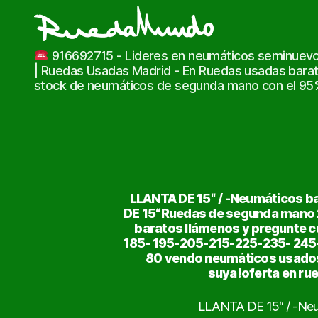
Ruedas
916692715 - Lideres en neumáticos seminuevo
Usadas
| Ruedas Usadas Madrid - En Ruedas usadas bara
Baratas
stock de neumáticos de segunda mano con el 95% 
|
Neumáticos
de
Ocasión
LLANTA DE 15“ / -Neumáticos b
DE 15“Ruedas de segunda mano 2
baratos llámenos y pregunte c
185- 195-205-215-225-235- 24
80 vendo neumáticos usados
suya!oferta en ru
LLANTA DE 15“ / -Neu