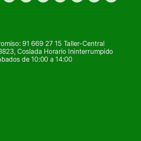
ruedas
0
exportar
91
usadas
669
27
15
miso: 91 669 27 15 Taller-Central
8823, Coslada Horario Ininterrumpido
ábados de 10:00 a 14:00