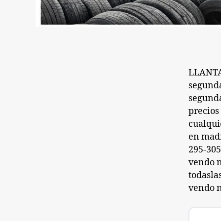
LLANTA 
segund
segunda
precios
cualqui
en madr
295-305
vendo n
todasla
vendo n