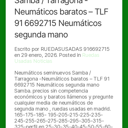
Samba / Tarragona -
Neumáticos baratos – TLF
91 6692715 Neumáticos
segunda mano
Escrito por RUEDASUSADAS 916692715
en
29 enero, 2026
. Posted in
Ruedas
Usadas Noticias
Neumáticos seminuevos Samba /
Tarragona -Neumáticos baratos – TLF 91
6692715 Neumáticos segunda mano
Samba. precios sin competencia
económicos y baratos llámenos y pregunte
cualquier media de neumáticos de
segunda mano , ruedas usadas en madrid.
165-175-185- 195-205-215-225-235-
245-255-265-275-285-295-305-315-
325-perfil en 25-30-35-40-45-50-55-60-