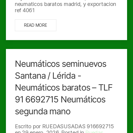
neumaticos baratos madrid, y exportacion
ref 4061
READ MORE
Neumáticos seminuevos
Santana / Lérida -
Neumáticos baratos – TLF
91 6692715 Neumáticos
segunda mano
Escrito por RUEDASUSADAS 916692715
en
29 enero, 2026
. Posted in
Ruedas