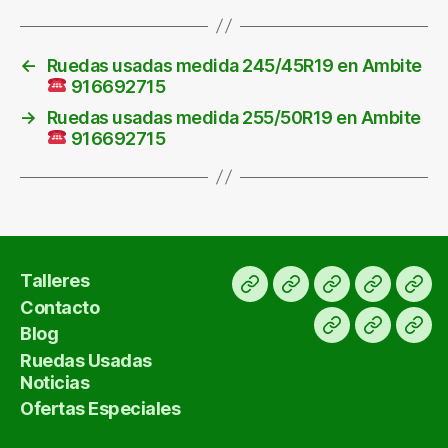
←
Ruedas usadas medida 245/45R19 en Ambite
916692715
→
Ruedas usadas medida 255/50R19 en Ambite
916692715
Talleres
Inicio
Ofertas
KM
Para
Tall
Contacto
ruedas
0
exportar
Blog
Blog
Contact
usadas
91
Ruedas Usadas
669
Noticias
27
Ofertas Especiales
15