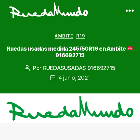
Ruedas
Usadas
Categorías
Baratas
AMBITE
R19
|
Ruedas usadas medida 245/50R19 en Ambite
Neumáticos
916692715
de
Ocasión
Por
RUEDASUSADAS 916692715
Autor
de
4 junio, 2021
Fecha
la
de
entrada
la
entrada