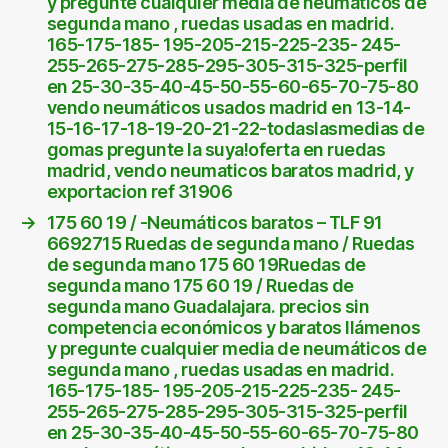
y pregunte cualquier media de neumáticos de
segunda mano , ruedas usadas en madrid.
165-175-185- 195-205-215-225-235- 245-
255-265-275-285-295-305-315-325-perfil
en 25-30-35-40-45-50-55-60-65-70-75-80
vendo neumáticos usados madrid en 13-14-
15-16-17-18-19-20-21-22-todaslasmedias de
gomas pregunte la suya!oferta en ruedas
madrid, vendo neumaticos baratos madrid, y
exportacion ref 31906
→
175 60 19 / -Neumáticos baratos – TLF 91
6692715 Ruedas de segunda mano / Ruedas
de segunda mano 175 60 19Ruedas de
segunda mano 175 60 19 / Ruedas de
segunda mano Guadalajara. precios sin
competencia económicos y baratos llámenos
y pregunte cualquier media de neumáticos de
segunda mano , ruedas usadas en madrid.
165-175-185- 195-205-215-225-235- 245-
255-265-275-285-295-305-315-325-perfil
en 25-30-35-40-45-50-55-60-65-70-75-80