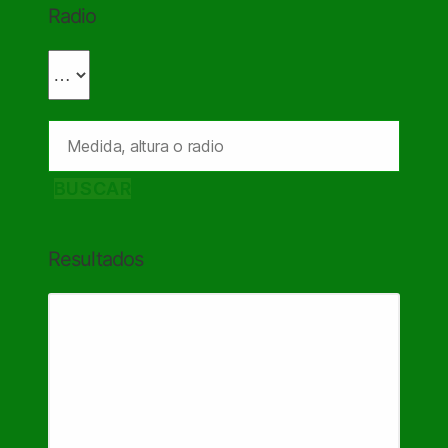
Radio
BUSCAR
Resultados