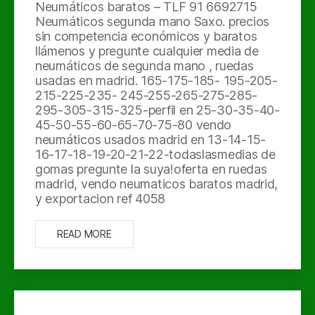
Neumáticos baratos – TLF 91 6692715
Neumáticos segunda mano Saxo. precios
sin competencia económicos y baratos
llámenos y pregunte cualquier media de
neumáticos de segunda mano , ruedas
usadas en madrid. 165-175-185- 195-205-
215-225-235- 245-255-265-275-285-
295-305-315-325-perfil en 25-30-35-40-
45-50-55-60-65-70-75-80 vendo
neumáticos usados madrid en 13-14-15-
16-17-18-19-20-21-22-todaslasmedias de
gomas pregunte la suya!oferta en ruedas
madrid, vendo neumaticos baratos madrid,
y exportacion ref 4058
READ MORE