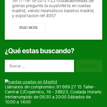
16-17-18-19-20-21-22-todaslasmedias de
gomas pregunte la suya!oferta en ruedas
madrid, vendo neumaticos baratos madrid,
y exportacion ref 4057
READ MORE
¿Qué estas buscando?
Buscar:
Llámanos sin compromiso: 91 669 27 15 Taller-
Central C/Copérnico, 16 - 28823, Coslada Horario
Ininterrumpido de 09:30 a 20:00 Sábados de
10:00 a 14:00