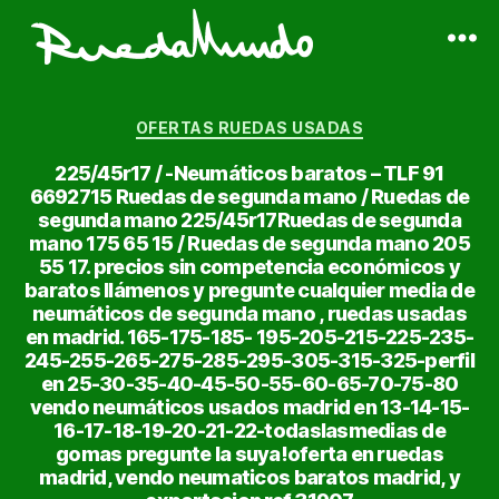
Ruedas
Usadas
Categorías
Baratas
OFERTAS RUEDAS USADAS
|
225/45r17 / -Neumáticos baratos – TLF 91
Neumáticos
6692715 Ruedas de segunda mano / Ruedas de
de
segunda mano 225/45r17Ruedas de segunda
Ocasión
mano 175 65 15 / Ruedas de segunda mano 205
55 17. precios sin competencia económicos y
baratos llámenos y pregunte cualquier media de
neumáticos de segunda mano , ruedas usadas
en madrid. 165-175-185- 195-205-215-225-235-
245-255-265-275-285-295-305-315-325-perfil
en 25-30-35-40-45-50-55-60-65-70-75-80
vendo neumáticos usados madrid en 13-14-15-
16-17-18-19-20-21-22-todaslasmedias de
gomas pregunte la suya!oferta en ruedas
madrid, vendo neumaticos baratos madrid, y