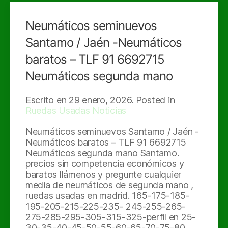
Neumáticos seminuevos
Santamo / Jaén -Neumáticos
baratos – TLF 91 6692715
Neumáticos segunda mano
Escrito en
29 enero, 2026
. Posted in
Ruedas Usadas Noticias
Neumáticos seminuevos Santamo / Jaén -
Neumáticos baratos – TLF 91 6692715
Neumáticos segunda mano Santamo.
precios sin competencia económicos y
baratos llámenos y pregunte cualquier
media de neumáticos de segunda mano ,
ruedas usadas en madrid. 165-175-185-
195-205-215-225-235- 245-255-265-
275-285-295-305-315-325-perfil en 25-
30-35-40-45-50-55-60-65-70-75-80