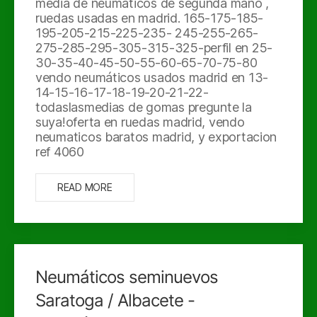
media de neumáticos de segunda mano ,
ruedas usadas en madrid. 165-175-185-
195-205-215-225-235- 245-255-265-
275-285-295-305-315-325-perfil en 25-
30-35-40-45-50-55-60-65-70-75-80
vendo neumáticos usados madrid en 13-
14-15-16-17-18-19-20-21-22-
todaslasmedias de gomas pregunte la
suya!oferta en ruedas madrid, vendo
neumaticos baratos madrid, y exportacion
ref 4060
READ MORE
Neumáticos seminuevos
Saratoga / Albacete -