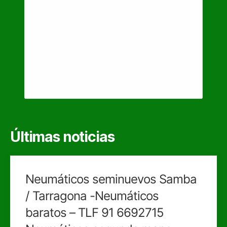
Últimas noticias
Neumáticos seminuevos Samba
/ Tarragona -Neumáticos
baratos – TLF 91 6692715